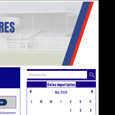
Dates Importantes
Mai 2026
L
M
M
J
V
S
D
1
2
3
 événement