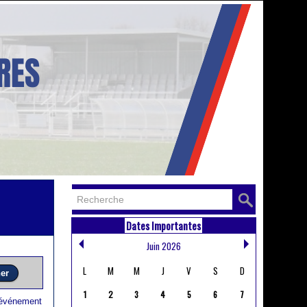
Dates Importantes
Juin 2026
L
M
M
J
V
S
D
1
2
3
4
5
6
7
 événement