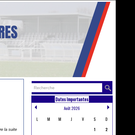
Dates Importantes
Août 2026
L
M
M
J
V
S
D
1
2
re la suite