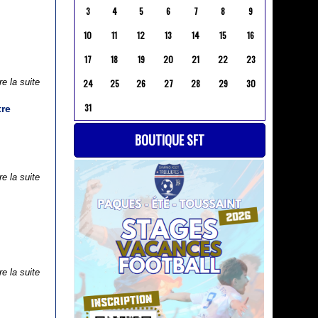
3
4
5
6
7
8
9
10
11
12
13
14
15
16
17
18
19
20
21
22
23
re la suite
24
25
26
27
28
29
30
31
tre
BOUTIQUE SFT
re la suite
re la suite