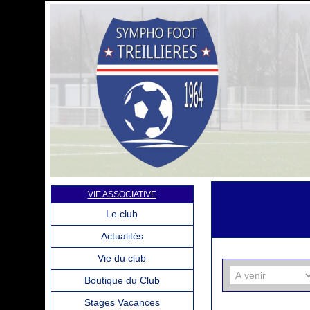
VIE ASSOCIATIVE
Le club
Actualités
Vie du club
Boutique du Club
Stages Vacances