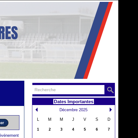
Dates Importantes
Décembre 2025
L
M
M
J
V
S
D
1
2
3
4
5
6
7
 événement