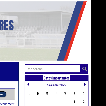
Dates Importantes
Novembre 2025
L
M
M
J
V
S
D
1
2
 événement